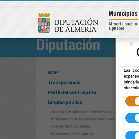
Municipios
Almería pueblo
a pueblo
×
Diputación
Las coo
BOP
experie
Transparencia
brindarl
ofrecerl
Perfil del contratante
Empleo público
Oficina Virtual (Sede Electrónica)
Información de Recursos Humanos
Preguntas frecuentes
Impresos y Formularios