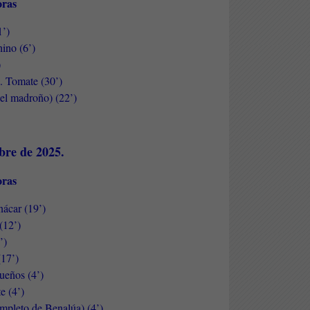
horas
’)
ino (6’)
)
a. Tomate (30’)
el madroño) (22’)
bre de 2025.
horas
nácar (19’)
(12’)
’)
(17’)
sueños (4’)
e (4’)
mpleto de Benalúa) (4’)