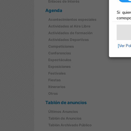
Enlaces de Interés
Agenda
Si quier
correspo
Acontecimientos especiales
Actividades al Aire Libre
Actividades de formación
Actividades Deportivas
[Ver Po
Competiciones
Conferencias
Espectáculos
Exposiciones
Festivales
Fiestas
Itinerarios
Otros
Tablón de anuncios
Últimos Anuncios
Tablón de Anuncios
Tablón Archivado Público