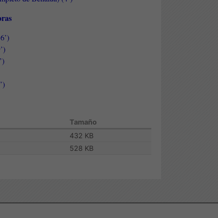
horas
6’)
’)
’)
’)
Tamaño
432 KB
528 KB