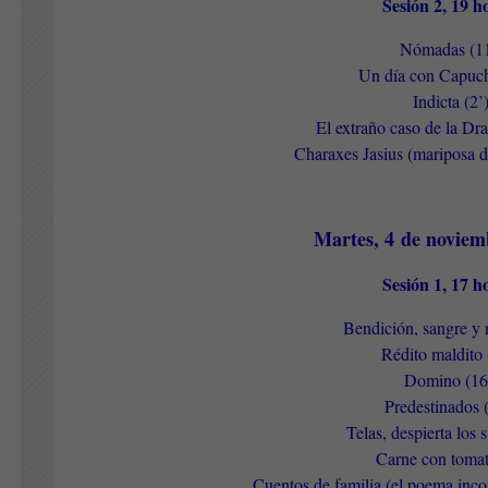
Sesión 2, 19 
Nómadas (11
Un día con Capuch
Indicta (2’
El extraño caso de la Dr
Charaxes Jasius (mariposa d
Martes, 4 de noviem
Sesión 1, 17 
Bendición, sangre y 
Rédito maldito 
Domino (16
Predestinados 
Telas, despierta los 
Carne con tomat
Cuentos de familia (el poema inco