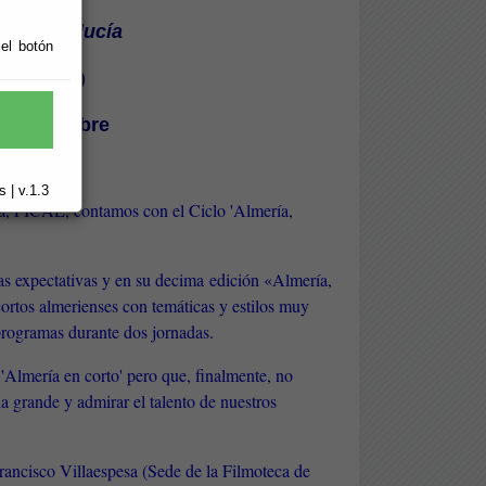
 de Andalucía
 el botón
ado, s/n)
de noviembre
 | v.1.3
ía, FICAL, contamos con el Ciclo 'Almería,
las expectativas y en su decima edición «Almería,
 cortos almerienses con temáticas y estilos muy
 programas durante dos jornadas.
 'Almería en corto' pero que, finalmente, no
a grande y admirar el talento de nuestros
Francisco Villaespesa (Sede de la Filmoteca de