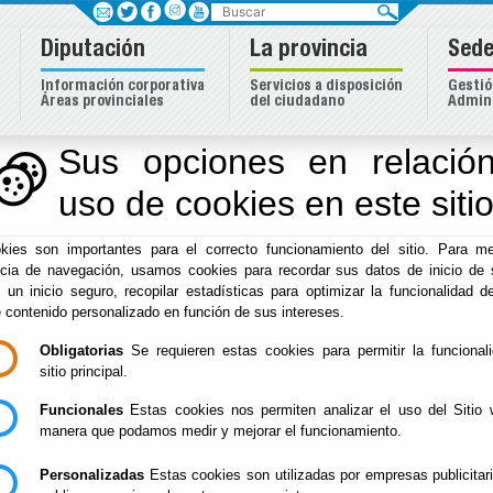
Buscar
Diputación
La provincia
Sede
Información corporativa
Servicios a disposición
Gestió
Áreas provinciales
del ciudadano
Admini
Sus opciones en relación
uso de cookies en este siti
Inicio
-
Diputación
- FICAL 2025 - CICLO 'ALMERÍA, TIE
kies son importantes para el correcto funcionamiento del sitio. Para me
FICAL 2025 - CICLO
ncia de navegación, usamos cookies para recordar sus datos de inicio de 
e un inicio seguro, recopilar estadísticas para optimizar la funcionalidad de
TIERRA DE CORTO
e contenido personalizado en función de sus intereses.
Obligatorias
Se requieren estas cookies para permitir la funcional
sitio principal.
Funcionales
Estas cookies nos permiten analizar el uso del Sitio 
FICAL 2025 - Ciclo 'Almería, T
manera que podamos medir y mejorar el funcionamiento.
Personalizadas
Estas cookies son utilizadas por empresas publicitar
Biblioteca Pública Francisco Vi