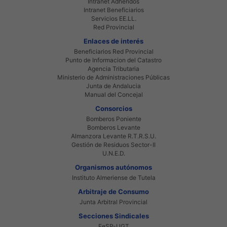
Intranet Adheridos
Intranet Beneficiarios
Servicios EE.LL.
Red Provincial
Enlaces de interés
Beneficiarios Red Provincial
Punto de Informacion del Catastro
Agencia Tributaria
Ministerio de Administraciones Públicas
Junta de Andalucia
Manual del Concejal
Consorcios
Bomberos Poniente
Bomberos Levante
Almanzora Levante R.T.R.S.U.
Gestión de Residuos Sector-II
U.N.E.D.
Organismos autónomos
Instituto Almeriense de Tutela
Arbitraje de Consumo
Junta Arbitral Provincial
Secciones Sindicales
FeSP-UGT