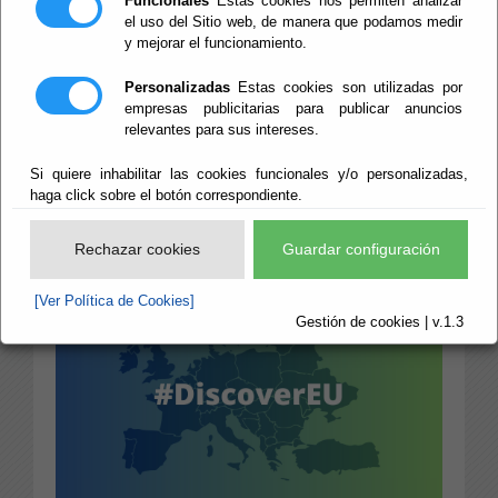
Funcionales
Estas cookies nos permiten analizar
el uso del Sitio web, de manera que podamos medir
convocatoria de
y mejorar el funcionamiento.
candidaturas |
Personalizadas
Estas cookies son utilizadas por
empresas publicitarias para publicar anuncios
relevantes para sus intereses.
Portal Europeo de
Si quiere inhabilitar las cookies funcionales y/o personalizadas,
la Juventud
haga click sobre el botón correspondiente.
Rechazar cookies
Guardar configuración
[Ver Política de Cookies]
Gestión de cookies | v.1.3