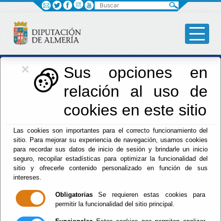
Buscar
×
Iniciativas Europeas
Sus opciones en
relación al uso de
Europedirectalmeria
cookies en este sitio
Las cookies son importantes para el correcto funcionamiento del
sitio. Para mejorar su experiencia de navegación, usamos cookies
para recordar sus datos de inicio de sesión y brindarle un inicio
seguro, recopilar estadísticas para optimizar la funcionalidad del
sitio y ofrecerle contenido personalizado en función de sus
Inicio
- Iniciativas Europeas
- DiscoverEU: convocatoria
intereses.
de candidaturas | Portal Europeo de la Juventud
Vigente.
Obligatorias
Se requieren estas cookies para
permitir la funcionalidad del sitio principal.
DiscoverEU: