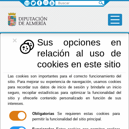
Buscar
×
Red Provincial
Sus opciones en
relación al uso de
de Almería
cookies en este sitio
Las cookies son importantes para el correcto funcionamiento del
Menú RPC
sitio. Para mejorar su experiencia de navegación, usamos cookies
para recordar sus datos de inicio de sesión y brindarle un inicio
Inicio
- Servicios RPC
seguro, recopilar estadísticas para optimizar la funcionalidad del
sitio y ofrecerle contenido personalizado en función de sus
Guía de Servicios
intereses.
Guía general de todos los Servicios de la Red
Obligatorias
Se requieren estas cookies para
Provincial
permitir la funcionalidad del sitio principal.
Firma Electrónica Acordada