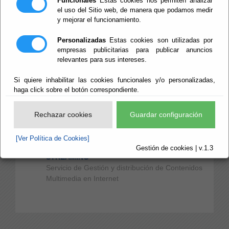
Funcionales
Estas cookies nos permiten analizar
Información sobre las Identidades Digitales
el uso del Sitio web, de manera que podamos medir
Acordadas en la Red Provincial
y mejorar el funcionamiento.
Certificados AP
Personalizadas
Estas cookies son utilizadas por
Información del Servicio de Gestión de
empresas publicitarias para publicar anuncios
Certificados AP (empleado público, sello
relevantes para sus intereses.
electrónico y sede electrónica)
Si quiere inhabilitar las cookies funcionales y/o personalizadas,
Dipal-Box
haga click sobre el botón correspondiente.
Servicio de Transferencia de Ficheros Pesados
de la Red Provincial
Rechazar cookies
Guardar configuración
CMSdipPro
Gestor de Contenidos Web CMSdipPro
[Ver Política de Cookies]
Gestión de cookies | v.1.3
STREAMING
Servicio de Gestión y distribución de Contenidos
Multimedia en Internet