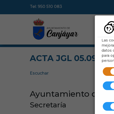
Tel: 950 510 083
Ayu
Las co
mejora
datos d
para op
ACTA JGL 05.09.202
person
Escuchar
Ayuntamiento de Ca
Secretaría