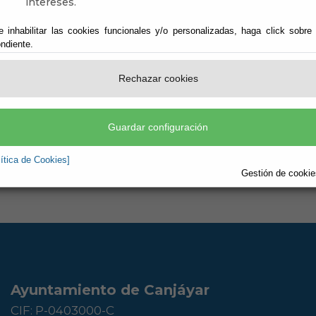
intereses.
n - 05.09.2025
e inhabilitar las cookies funcionales y/o personalizadas, haga click sobre
ndiente.
Rechazar cookies
Guardar configuración
lítica de Cookies]
Gestión de cookies
Ayuntamiento de Canjáyar
CIF: P-0403000-C