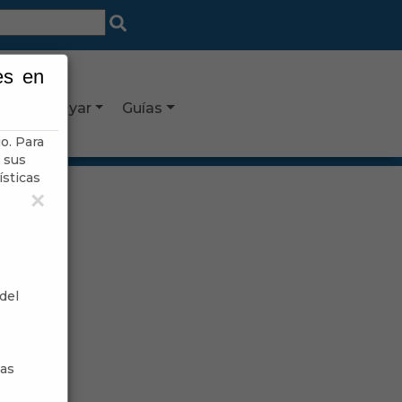
es en
Canjáyar
Guías
o. Para
 sus
ísticas
×
del
sas