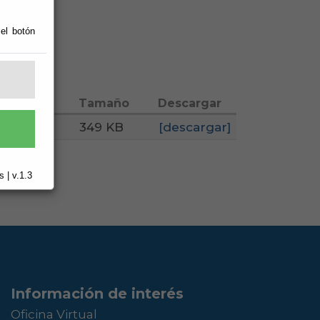
 el botón
Tamaño
Descargar
349 KB
[descargar]
 | v.1.3
Información de interés
Oficina Virtual