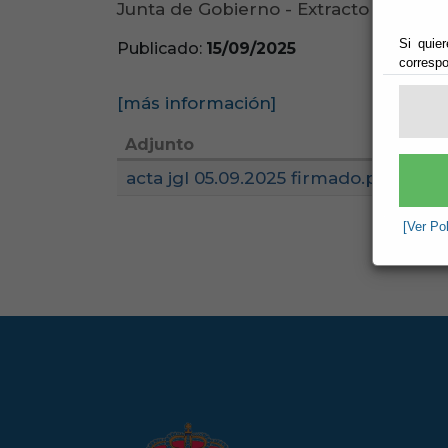
Junta de Gobierno - Extracto de Sesió
Si quier
Publicado:
15/09/2025
correspo
[más información]
Adjunto
acta jgl 05.09.2025 firmado.pdf
[Ver Po