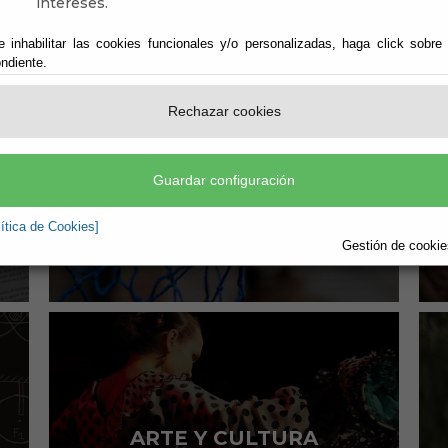
intereses.
DEPORTES
e inhabilitar las cookies funcionales y/o personalizadas, haga click sobre
ndiente.
Actividades y eventos deportivos
en Canjáyar
Rechazar cookies
Leer más
Guardar configuración
lítica de Cookies]
Gestión de cookies
ARTE Y CULTURA