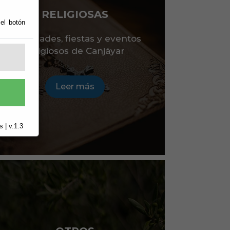
RELIGIOSAS
 el botón
Actividades, fiestas y eventos
religiosos de Canjáyar
Leer más
 | v.1.3