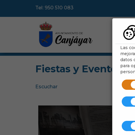
Tel: 950 510 083
Ayu
Las co
mejora
datos d
para op
Fiestas y Eventos
person
Escuchar