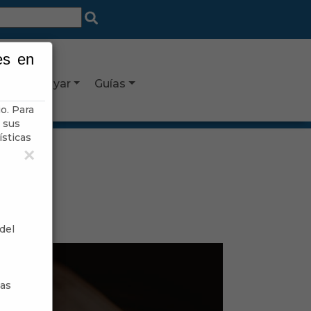
es en
Canjáyar
Guías
o. Para
 sus
ísticas
×
del
sas