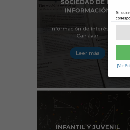
SOCIEDAD DE LA
INFORMACIÓN
Si quier
correspo
Información de interés sobre
Canjáyar
Leer más
[Ver Po
INFANTIL Y JUVENIL