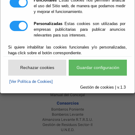
Funcionales
Estas cookies nos permiten analizar
el uso del Sitio web, de manera que podamos medir
y mejorar el funcionamiento.
Personalizadas
Estas cookies son utilizadas por
Red Provincial
empresas publicitarias para publicar anuncios
Intranet Provincial
relevantes para sus intereses.
Intranet Adheridos
Intranet Beneficiarios
Si quiere inhabilitar las cookies funcionales y/o personalizadas,
Servicios EE.LL.
haga click sobre el botón correspondiente.
Red Provincial
Enlaces de interés
Rechazar cookies
Guardar configuración
Beneficiarios Red Provincial
Punto de Informacion del Catastro
Agencia Tributaria
[Ver Política de Cookies]
Ministerio de Administraciones Públicas
Gestión de cookies | v.1.3
Junta de Andalucia
Manual del Concejal
Consorcios
Bomberos Poniente
Bomberos Levante
Almanzora Levante R.T.R.S.U.
Gestión de Residuos Sector-II
U.N.E.D.