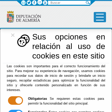
Buscar
×
Diputación
Sus opciones en
relación al uso de
Menú Diputación
cookies en este sitio
Inicio
-
Diputación
- Tablón de Anuncios - Economía y
Las cookies son importantes para el correcto funcionamiento del
Hacienda - Presupuesto - Alegaciones
sitio. Para mejorar su experiencia de navegación, usamos cookies
para recordar sus datos de inicio de sesión y brindarle un inicio
ALEGACIONES AL PRESUPUESTO GENERAL DE LA
seguro, recopilar estadísticas para optimizar la funcionalidad del
DIPUTACIÓN DE ALMERÍA 2018
sitio y ofrecerle contenido personalizado en función de sus
Diputación Provincial de Almería - Presidencia y Hacienda
intereses.
- Hacienda
Obligatorias
Se requieren estas cookies para
Economía y Hacienda - Presupuesto - Alegaciones
permitir la funcionalidad del sitio principal.