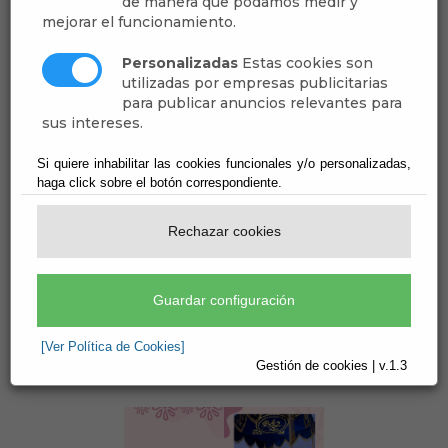
de manera que podamos medir y
mejorar el funcionamiento.
Personalizadas
Estas cookies son
utilizadas por empresas publicitarias
para publicar anuncios relevantes para
sus intereses.
Programación de verano
Si quiere inhabilitar las cookies funcionales y/o personalizadas,
haga click sobre el botón correspondiente.
en Canjáyar 2026
Rechazar cookies
Del:
Hasta:
18/06/2026
18/06/2026
Lugar:
Periodo:
Canjáyar
06 - Junio, 07 -
Guardar configuración
Tipo:
Julio, 08 - Agosto, 09 - Septiembre
[Ver Política de Cookies]
Arte y Cultura
Gestión de cookies | v.1.3