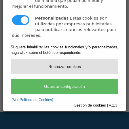
de manera que podamos medir y
mejorar el funcionamiento.
Delegación de Competencias
Personalizadas
Estas cookies son
Extracto de Sesión
utilizadas por empresas publicitarias
para publicar anuncios relevantes para
sus intereses.
Nombramientos y Ceses
Si quiere inhabilitar las cookies funcionales y/o personalizadas,
Regimen de Dedicación
haga click sobre el botón correspondiente.
Registro de Intereses
Rechazar cookies
Guardar configuración
[Ver Política de Cookies]
Gestión de cookies | v.1.3